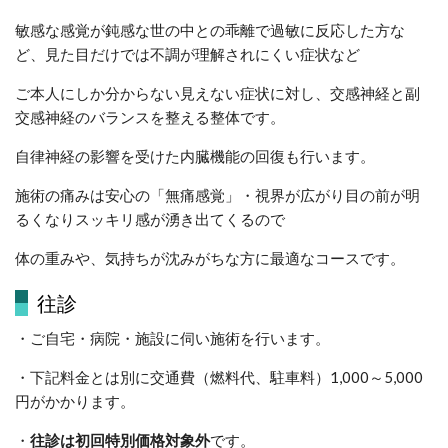
敏感な感覚が鈍感な世の中との乖離で過敏に反応した方な
ど、見た目だけでは不調が理解されにくい症状など
ご本人にしか分からない見えない症状に対し、交感神経と副
交感神経のバランスを整える整体です。
自律神経の影響を受けた内臓機能の回復も行います。
施術の痛みは安心の「無痛感覚」・視界が広がり目の前が明
るくなりスッキリ感が湧き出てくるので
体の重みや、気持ちが沈みがちな方に最適なコースです。
往診
・ご自宅・病院・施設に伺い施術を行います。
・下記料金とは別に交通費（燃料代、駐車料）1,000～5,000
円がかかります。
・
往診は初回特別価格対象外
です。