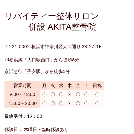
リバイティー整体サロン
併設 AKITA整骨院
〒221-0002 横浜市神奈川区大口通り
28-27-1F
JR横浜線「
大口駅西口
」から徒歩6分
京浜急行「
子安駅
」から徒歩5分
営業時間
月
火
水
木
金
土
日祝
9:00～13:00
〇
〇
〇
×
〇
〇
〇
15:00～20:30
〇
〇
〇
×
〇
〇
〇
最終受付：19：00
休診日 : 木曜日・
臨時休診
あり