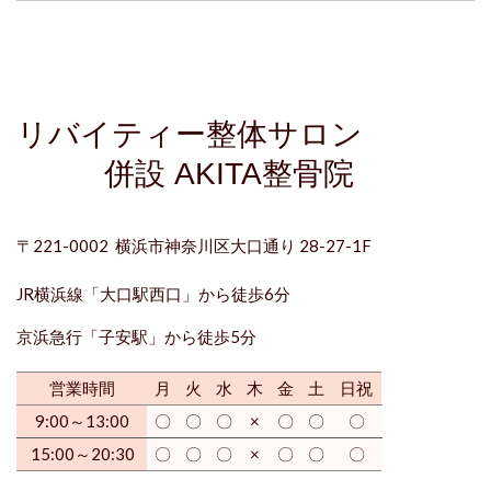
リバイティー整体サロン
併設 AKITA整骨院
〒221-0002 横浜市神奈川区大口通り
28-27-1F
JR横浜線「
大口駅西口
」から徒歩6分
京浜急行「
子安駅
」から徒歩5分
営業時間
月
火
水
木
金
土
日祝
9:00～13:00
〇
〇
〇
×
〇
〇
〇
15:00～20:30
〇
〇
〇
×
〇
〇
〇