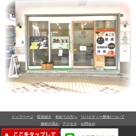
トップページ
院長紹介
初めての方へ
リバイティー整体について
施術の流れ
アクセス
お問合せ
(C) リバイティー整体サロン 併設 AKITA整骨院
045-716-9564
LINEから予約をする