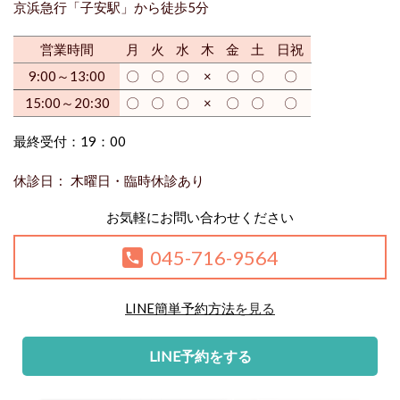
京浜急行「
子安駅
」から徒歩5分
営業時間
月
火
水
木
金
土
日祝
9:00～13:00
〇
〇
〇
×
〇
〇
〇
15:00～20:30
〇
〇
〇
×
〇
〇
〇
最終受付：19：00
休診日 : 木曜日・
臨時休診
あり
お気軽にお問い合わせください
045-716-9564
LINE簡単予約方法
を見る
LINE予約をする